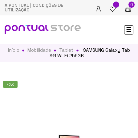
0
A PONTUAL
|
CONDIÇÕES DE
UTILIZAÇÃO
Tog
☰
nav
Início
Mobilidade
Tablet
SAMSUNG Galaxy Tab
S11 Wi-Fi 256GB
NOVO