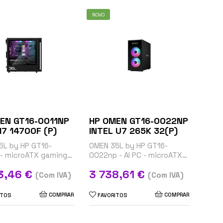
NOVO
EN GT16-0011NP
HP OMEN GT16-0022NP
INTEL I7 14700F (P)
INTEL U7 265K 32(P)
5L by HP GT16-
OMEN 35L by HP GT16-
- microATX gaming -
0022np - AI PC - microATX
 i7-14700F / até 5.4
gaming - Core Ultra 7 265K /
Preço
3,46 €
3 738,61 €
AM 32 GB - SSD 1 TB
até 5.5 GHz - RAM 32 GB -
(Com IVA)
(Com IVA)
...
SSD 1 TB - NVMe,...
COMPRAR
COMPRAR
ITOS
FAVORITOS