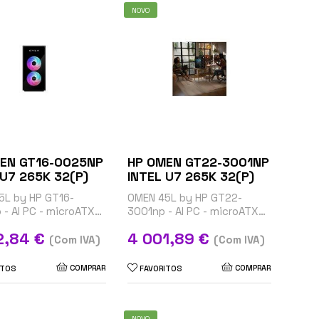
NOVO
EN GT16-0025NP
HP OMEN GT22-3001NP
INTEL U7 265K 32(P)
INTEL U7 265K 32(P)
5L by HP GT16-
OMEN 45L by HP GT22-
- AI PC - microATX
3001np - AI PC - microATX
- Core Ultra 7 265K /
gaming - Core Ultra 7 265K /
Preço
2,84 €
4 001,89 €
 GHz - RAM 32 GB -
até 5.5 GHz - RAM 32 GB -
(Com IVA)
(Com IVA)
B - NVMe,...
SSD 1 TB - NVMe,...
COMPRAR
COMPRAR
ITOS
FAVORITOS
NOVO