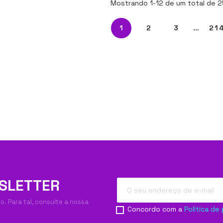
Mostrando 1-12 de um total de 2
1
2
3
…
21
SLETTER
. Para tal, consulte a nossa
Concordo com a
Política de