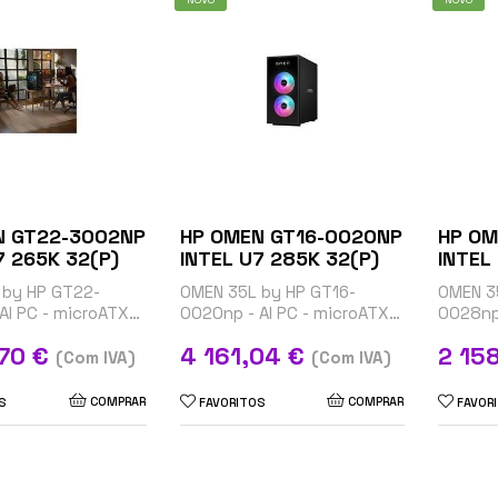
N GT22-3002NP
HP OMEN GT16-0020NP
HP OM
INTEL U7 265K 32(P)
INTEL U7 285K 32(P)
 by HP GT22-
OMEN 35L by HP GT16-
OMEN 3
AI PC - microATX
0020np - AI PC - microATX
0028np 
Core Ultra 7 265K /
gaming - Core Ultra 7 265K /
gaming 
Preço
Preço
,70 €
4 161,04 €
2 15
Hz - RAM 32 GB -
até 5.5 GHz - RAM 32 GB -
até 5.2
(Com IVA)
(Com IVA)
 NVMe,...
SSD 2 TB - NVMe,...
SSD 1 T
COMPRAR
COMPRAR
S
FAVORITOS
FAVOR