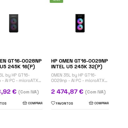
EN GT16-0028NP
HP OMEN GT16-0029NP
INTEL U5 245K 16(P)
INTEL U5 245K 32(P)
5L by HP GT16-
OMEN 35L by HP GT16-
- AI PC - microATX
0029np - AI PC - microATX
- Core Ultra 5 245K /
gaming - Core Ultra 5 245K /
Preço
8,92 €
2 474,87 €
 GHz - RAM 16 GB -
até 5.2 GHz - RAM 32 GB -
(Com IVA)
(Com IVA)
B - NVMe,...
SSD 1 TB - NVMe,...
COMPRAR
COMPRAR
ITOS
FAVORITOS