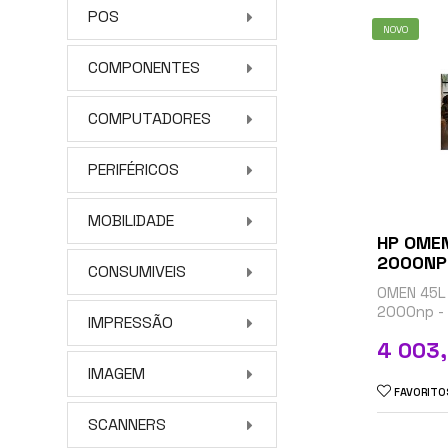
POS
NOVO
COMPONENTES
COMPUTADORES
PERIFÉRICOS
MOBILIDADE
HP OME
2000NP 
CONSUMIVEIS
OMEN 45L
2000np -
IMPRESSÃO
- Core i7 
Preço
4 003
GHz - RAM
- NVMe, TL
IMAGEM
FAVORITO
SCANNERS