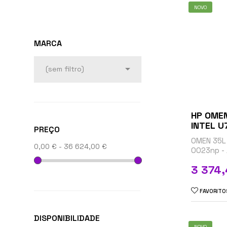
NOVO
MARCA

(sem filtro)
HP OME
PREÇO
OMEN 35L
0,00 € - 36 624,00 €
0023np - 
gaming - 
Preço
3 374
até 5.5 G
SSD 1 TB -
FAVORITO
DISPONIBILIDADE
NOVO