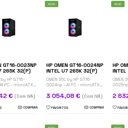
NOVO
NOVO
N GT16-0023NP
HP OMEN GT16-0024NP
HP OM
INTEL U7 265K 32(P)
INTEL U7 265K 32(P)
 by HP GT16-
OMEN 35L by HP GT16-
OMEN 3
AI PC - microATX
0024np - AI PC - microATX
0025np 
Core Ultra 7 265K /
gaming - Core Ultra 7 265K /
gaming 
Preço
Preço
,42 €
3 054,08 €
2 63
Hz - RAM 32 GB -
até 5.5 GHz - RAM 32 GB -
até 5.5
(Com IVA)
(Com IVA)
 NVMe,...
SSD 1 TB - NVMe,...
SSD 1 T
COMPRAR
COMPRAR
S
FAVORITOS
FAVOR
NOVO
NOVO