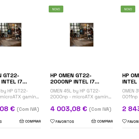
NOVO
NOVO
N GT22-
HP OMEN GT22-
HP OM
INTEL I7
2000NP INTEL I7
14700F (P)
14700F (P)
 by HP GT22-
OMEN 45L by HP GT22-
OMEN 3
 microATX gaming
2000np - microATX gaming
0011np 
i7-14700K / até 5.6
- Core i7 i7-14700K / até 5.6
Core i7
Preço
Preço
,08 €
4 003,08 €
2 84
 32 GB - SSD 1 TB
GHz - RAM 32 GB - SSD 1 TB
GHz - R
(Com IVA)
(Com IVA)
C -...
- NVMe, TLC -...
- NVMe -
COMPRAR
COMPRAR
S
FAVORITOS
FAVOR