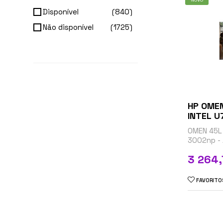
Disponível
(840)
Não disponível
(1725)
HP OME
OMEN 45L
3002np - 
gaming - 
Preço
3 264
até 5.5 G
SSD 1 TB -
FAVORITO