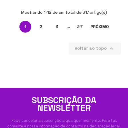
Mostrando 1-12 de um total de 317 artigo(s)
1
2
3
…
27
PRÓXIMO
Voltar ao topo

SUBSCRIÇÃO DA
NEWSLETTER
Pode cancelar a subscrição a qualquer momento. Para tal,
consulte a nossa informação de contacto na declaração legal.