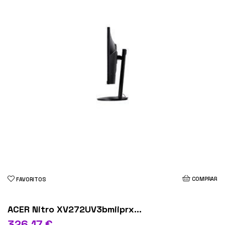
COMPRAR
FAVORITOS
ACER Nitro XV272UV3bmiiprx...
326,17 €