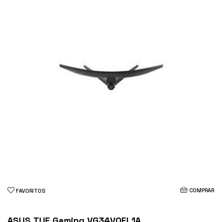
COMPRAR
FAVORITOS
ASUS TUF Gaming VG34VQEL1A...