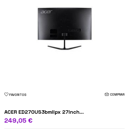
COMPRAR
FAVORITOS
ACER ED270US3bmiipx 27inch...
249,05 €