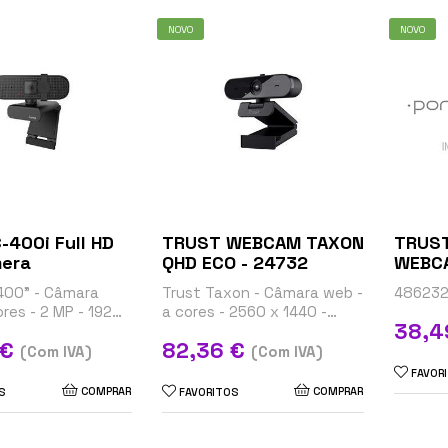
NOVO
NOVO
-400i Full HD
TRUST WEBCAM TAXON
TRUST
era
QHD ECO - 24732
WEBC
400" - Câmara
Trust Taxon - Câmara web -
48623
ores - 2 MP - 1920
a cores - 2560 x 1440 -
Preço
38,4
1080/30p - áudio -
áudio - USB 2.0
Preço
 €
82,36 €
(Com IVA)
(Com IVA)
FAVOR
COMPRAR
COMPRAR
S
FAVORITOS