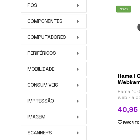
POS
NOVO
COMPONENTES
COMPUTADORES
PERIFÉRICOS
MOBILIDADE
Hama I C
Webkam
CONSUMIVEIS
Hama "C-
web - a c
IMPRESSÃO
x 1080 - 
Preço
40,95
USB 2.0
IMAGEM
FAVORITO
SCANNERS