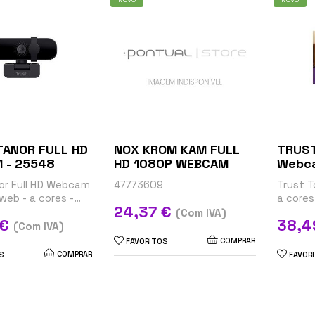
TANOR FULL HD
NOX KROM KAM FULL
TRUST
 - 25548
HD 1080P WEBCAM
Webca
or Full HD Webcam
47773609
Trust T
web - a cores -
a cores
Preço
24,37 €
80 - áudio - USB
focal f
(Com IVA)
Preço
 €
38,4
(Com IVA)
COMPRAR
FAVORITOS
COMPRAR
S
FAVOR