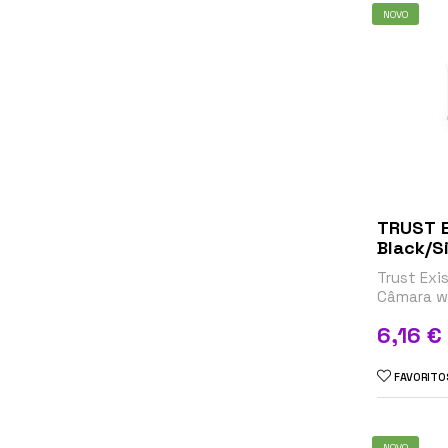
NOVO
TRUST 
Black/Si
Trust Exi
Câmara we
x 480 - á
Preço
6,16 €
FAVORITO
NOVO