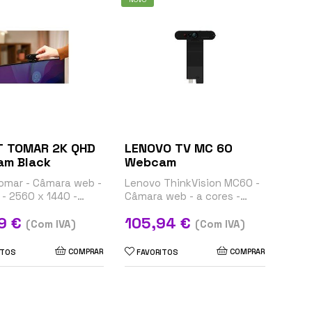
 TOMAR 2K QHD
LENOVO TV MC 60
m Black
Webcam
omar - Câmara web -
Lenovo ThinkVision MC60 -
 - 2560 x 1440 -
Câmara web - a cores -
ixo - áudio
1920 x 1080 - 1080p - áudio
Preço
9 €
105,94 €
- USB 2.0 - MJPEG, YUY2
(Com IVA)
(Com IVA)
COMPRAR
COMPRAR
ITOS
FAVORITOS