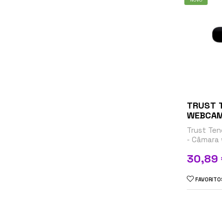
TRUST 
WEBCAM
Trust Ten
- Câmara 
1920 x 10
Preço
30,89
2.0
FAVORITO