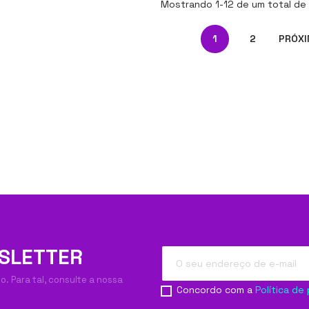
Mostrando 1-12 de um total de 
1
2
PRÓX
SLETTER
. Para tal, consulte a nossa
Concordo com a
Política de