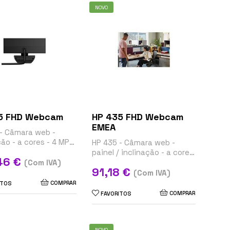
NOVO
5 FHD Webcam
HP 435 FHD Webcam
EMEA
- Câmara web -
ção - a cores - 4 MP -
HP 435 - Câmara web -
1080 - áudio - USB
painel / inclinação - a cores
46 €
- 2 MP - 1920 x 1080 - áudio
(Com IVA)
Preço
91,18 €
- USB 2.0
(Com IVA)
COMPRAR
ITOS
COMPRAR
FAVORITOS
NOVO