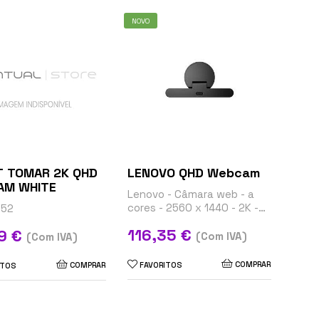
NOVO
 TOMAR 2K QHD
LENOVO QHD Webcam
AM WHITE
Lenovo - Câmara web - a
cores - 2560 x 1440 - 2K -
252
áudio - USB 2.0 - MJPEG,
Preço
116,35 €
9 €
YUY2 - DC 5 V
(Com IVA)
(Com IVA)
COMPRAR
COMPRAR
FAVORITOS
ITOS