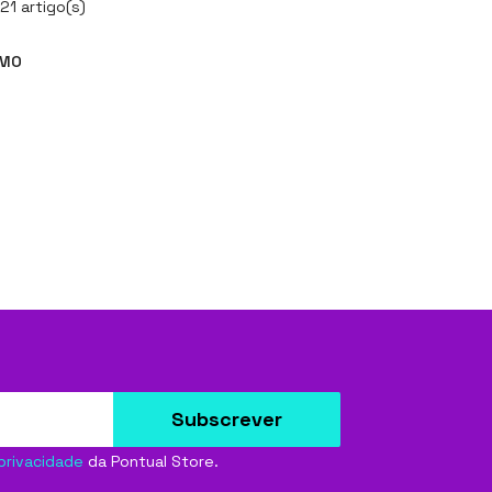
21 artigo(s)
IMO
Subscrever
 privacidade
da Pontual Store.