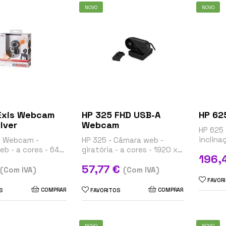
NOVO
NOVO
Exis Webcam
HP 325 FHD USB-A
HP 62
lver
Webcam
HP 625 
inclina
s Webcam -
HP 325 - Câmara web -
1920 x 
b - a cores - 640
giratória - a cores - 1920 x
Preço
196,
3.0
udio - USB 2.0
1080 - áudio - USB 2.0
Preço
57,77 €
(Com IVA)
(Com IVA)
FAVOR
COMPRAR
COMPRAR
S
FAVORITOS
NOVO
NOVO