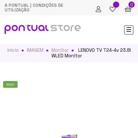
0
A PONTUAL
|
CONDIÇÕES DE
UTILIZAÇÃO
Tog
☰
nav
Início
IMAGEM
Monitor
LENOVO TV T24-4v 23.8I
WLED Monitor
NOVO